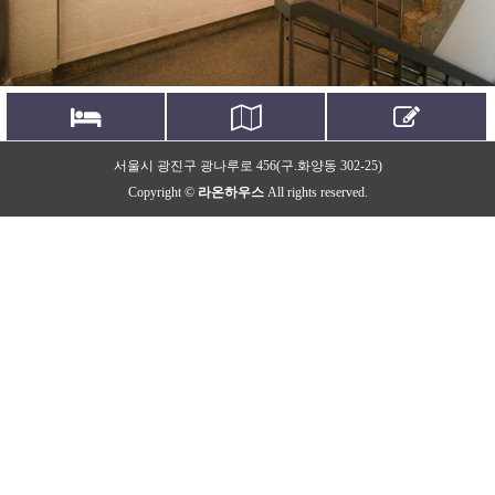
시설보기
오시는길
문의하기
서울시 광진구 광나루로 456(구.화양동 302-25)
Facilities
Location
Contact us
Copyright ©
라온하우스
All rights reserved.
고품격 프리미엄 레지던스