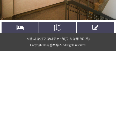
시설보기
오시는길
문의하기
서울시 광진구 광나루로 456(구.화양동 302-25)
Facilities
Location
Contact us
Copyright ©
라온하우스
All rights reserved.
고품격 프리미엄 레지던스