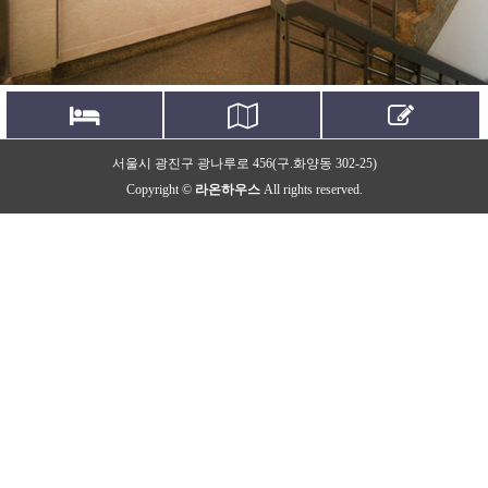
시설보기
오시는길
문의하기
서울시 광진구 광나루로 456(구.화양동 302-25)
Facilities
Location
Contact us
Copyright ©
라온하우스
All rights reserved.
고품격 프리미엄 레지던스