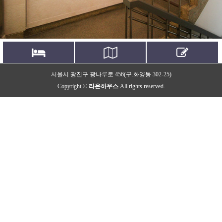
시설보기
오시는길
문의하기
서울시 광진구 광나루로 456(구.화양동 302-25)
Facilities
Location
Contact us
Copyright ©
라온하우스
All rights reserved.
고품격 프리미엄 레지던스