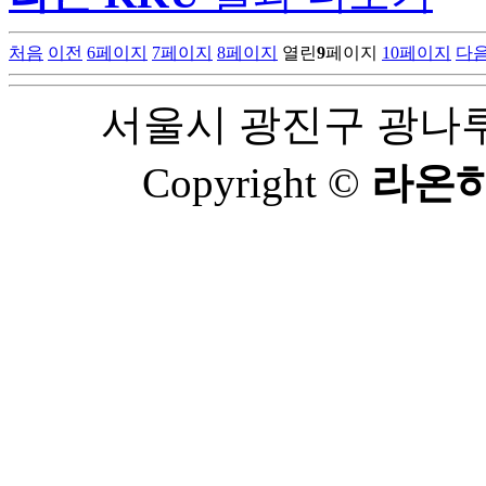
처음
이전
6
페이지
7
페이지
8
페이지
열린
9
페이지
10
페이지
다
서울시 광진구 광나루로 
Copyright ©
라온