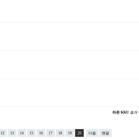
라온 KKU
결과
12
13
14
15
16
17
18
19
20
다음
맨끝