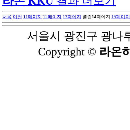
라온 KKU
결과 더보기
처음
이전
11
페이지
12
페이지
13
페이지
열린
14
페이지
15
페이지
서울시 광진구 광나루로 
Copyright ©
라온