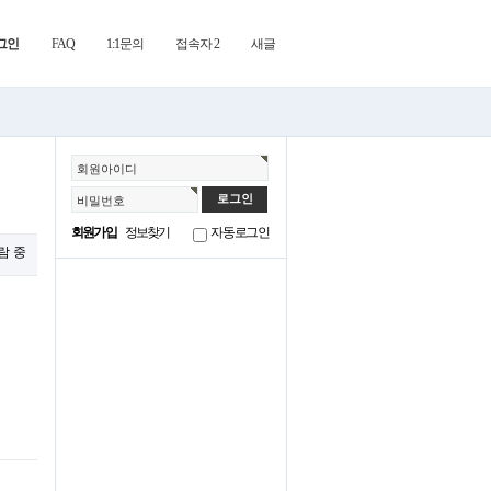
그인
FAQ
1:1문의
접속자 2
새글
회원아이디
비밀번호
회원가입
정보찾기
자동로그인
람 중