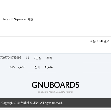
16 July - 16 September.
새창
라온 KKU
결과
979077944735695
11
2인실
주차
2,427
330,414
최대
전체
Copyright ©
소유하신 도메인.
All rights reserved.