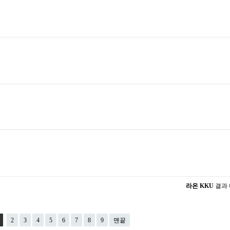
라온 KKU
결과
2
3
4
5
6
7
8
9
맨끝