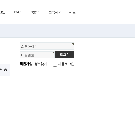
그인
FAQ
1:1문의
접속자 2
새글
회원아이디
비밀번호
회원가입
정보찾기
자동로그인
람 중